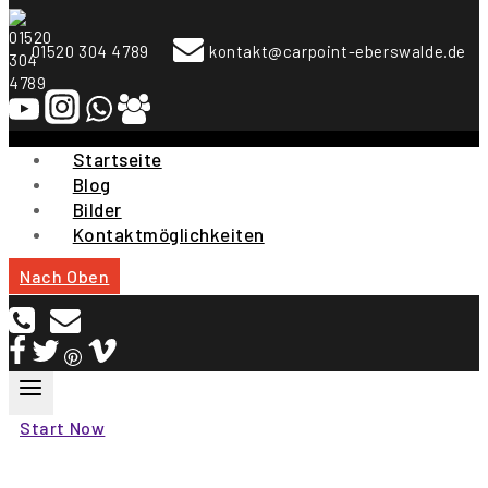
To
Content
01520 304 4789
kontakt@carpoint-eberswalde.de
Startseite
Blog
Bilder
Kontaktmöglichkeiten
Nach Oben
Start Now