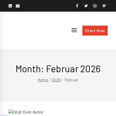
Skip
To
Content
Start Now
Month: Februar 2026
Home
/
2026
/
Februar