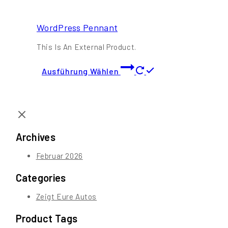
WordPress Pennant
This Is An External Product.
Dieses
Ausführung Wählen
Produkt
Weist
Mehrere
Varianten
Auf.
Die
Archives
Optionen
Können
Februar 2026
Auf
Der
Categories
Produktseite
Gewählt
Zeigt Eure Autos
Werden
Product Tags