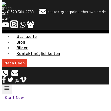
To
Content
01520 304 4789
kontakt@carpoint-eberswalde.de
Startseite
Blog
Bilder
Kontaktmöglichkeiten
Nach Oben
Start Now